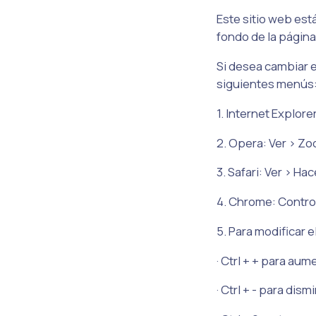
Este sitio web est
fondo de la págin
Si desea cambiar e
siguientes menús
1. Internet Explore
2. Opera: Ver > Z
3. Safari: Ver > Ha
4. Chrome: Control
5. Para modificar 
· Ctrl + + para aum
· Ctrl + - para dism