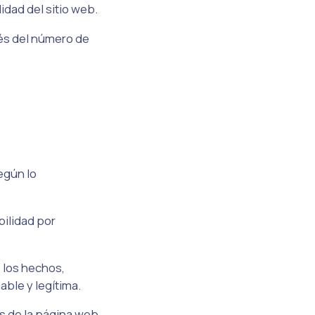
lidad del sitio web.
vés del número de
egún lo
bilidad por
, los hechos,
able y legítima.
s de la página web