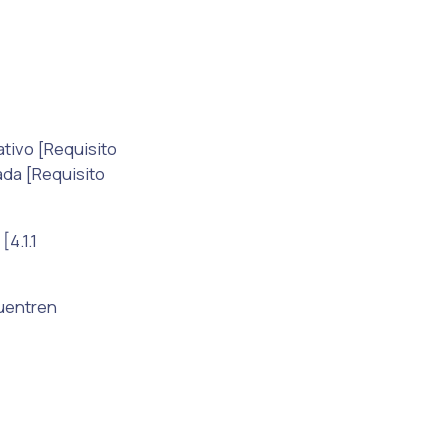
ativo [Requisito
ada [Requisito
4.1.1
cuentren