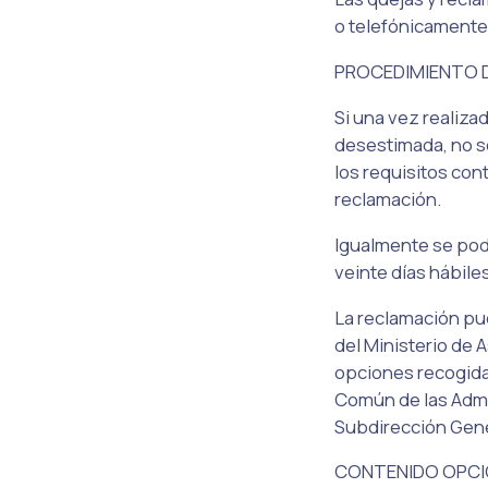
o telefónicamente
PROCEDIMIENTO D
Si una vez realiza
desestimada, no se
los requisitos con
reclamación.
Igualmente se podr
veinte días hábile
La reclamación pue
del Ministerio de 
opciones recogidas
Común de las Admin
Subdirección Gener
CONTENIDO OPCI