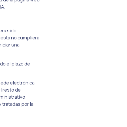
NA.
era sido
uesta no cumpliera
niciar una
do el plazo de
Sede electrónica
l resto de
ministrativo
 tratadas por la