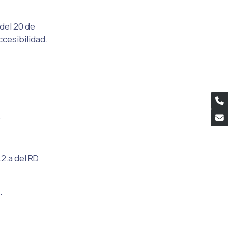
del 20 de
cesibilidad.
.
2.a del RD
.