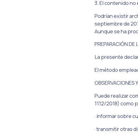
3. El contenido no 
Podrían existir ar
septiembre de 2018
Aunque se ha procu
PREPARACIÓN DE 
La presente decla
El método emplead
OBSERVACIONES 
Puede realizar com
1112/2018) como p
· informar sobre c
· transmitir otras 