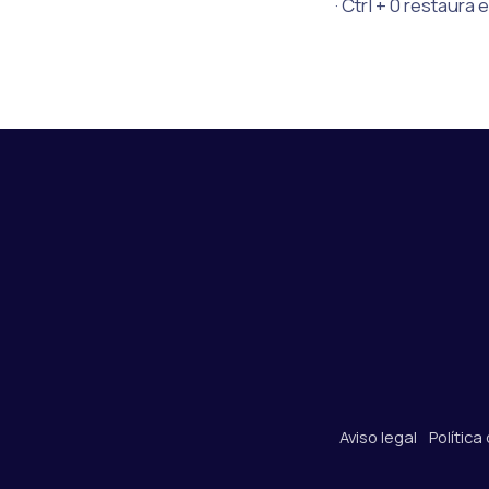
· Ctrl + 0 restaura 
Aviso legal
Política